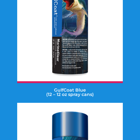
GulfCoat Blue
(12 – 12 oz spray cans)