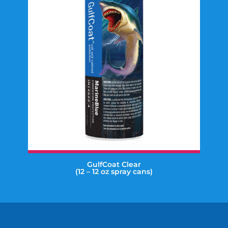
GulfCoat Clear
(12 – 12 oz spray cans)