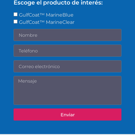
Escoge el producto de interés:
GulfCoat™ MarineBlue
GulfCoat™ MarineClear
Enviar